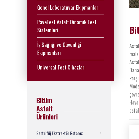
Genel Laboratuvar Ekipmanları
PaveTest Asfalt Dinamik Test
Bi
Sistemleri
İş Sağlığı ve Güvenliği
Asfal
Ekipmanları
malz
Asfal
Universal Test Cihazları
Daha 
karşı
Mode
çevre
Bitüm
Hava 
Asfalt
asfal
Ürünleri
Santrifüj Ekstraktör Rotarex