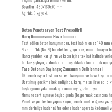
Taşıma çantasıyla birlikte verilir.
Boyutlar: 450x160x70 mm
Ağırlık: 5 kg yakl.
Beton Penetrasyon Test Prosedürü
Harç Numunesinin Hazırlanması
Test edilen beton karışımından, test kabını en az 140 mm 
4.75 mm'lik (No. 4) bir elekten geçirerek, emici olmayan b
Harcı yeniden karıştırın ve kabın içine tek kat halinde yer
bir kez şişleyin, ardından tüm boşlukladan kurtulmak için ş
Taze Betonun Başlangıç ​​Zamanının Belirlenmesi
İlk penetrasyon testinin süresi, karışımın ve hava koşulların
Uzatılmış gecikme beklendiğinde, karışıma su ilave edildik
başlangıcını yakalamak için numuneyi gözlemleyin.
Numune sertleşmeye başladığında (başparmak basıncına hafif
Penetrasyon testini yapmak için, penetrometre iğnesi yüzeyi
mm derinliğe kadar nüfuz edene kadar aparata kademeli ve 