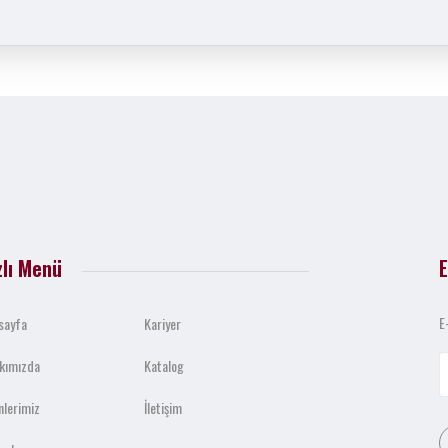
zlı Menü
E
E
sayfa
Kariyer
kımızda
Katalog
nlerimiz
İletişim