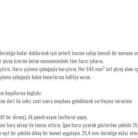
derinliğe kadar doldurmak için yeterli hacme sahip temsili bir numune se
ir yüzey üzerine beton numunesindeki tüm harcı çıkarın.
2
leştirin. Harcı şişleme çubuğuyla karıştırın. Her 645 mm
üst yüzey alanı iç
işleme çubuğuyla kabın kenarlarına hafifçe vurun.
ın koşullarına bağlıdır.
ten dört ila sekiz saat sonra meydana gelebilecek sertleşme sürecinin
 bir direnç), ilk penetrasyon testlerini yapın.
ni harç yüzeyi ile temas ettirin. İğne harcı çizerek gösterilen şekilde 25
eşit bir şekilde dikey bir kuvvet uygulayın. 25,4 mm derinliğe nüfuz etm