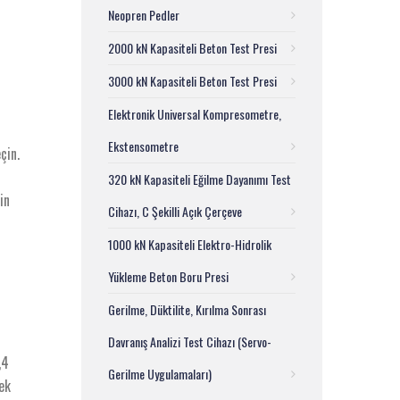
Neopren Pedler
2000 kN Kapasiteli Beton Test Presi
3000 kN Kapasiteli Beton Test Presi
Elektronik Universal Kompresometre,
Ekstensometre
çin.
320 kN Kapasiteli Eğilme Dayanımı Test
in
Cihazı, C Şekilli Açık Çerçeve
1000 kN Kapasiteli Elektro-Hidrolik
Yükleme Beton Boru Presi
Gerilme, Düktilite, Kırılma Sonrası
Davranış Analizi Test Cihazı (Servo-
,4
Gerilme Uygulamaları)
ek