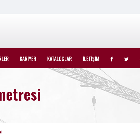
RLER
KARİYER
KATALOGLAR
İLETİŞİM
metresi
si