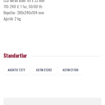
LCD ekran alanı: 65 x 33 mm
110-240 V, 1 faz, 50/60 Hz
Boyutlar: 280x240x104 mm
Ağırlık: 2 kg
Standartlar
AASHTO T277
ASTM C1202
ASTM C1760