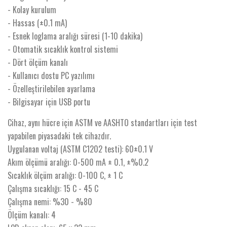
- Kolay kurulum
- Hassas (±0.1 mA)
- Esnek loglama aralığı süresi (1-10 dakika)
- Otomatik sıcaklık kontrol sistemi
- Dört ölçüm kanalı
- Kullanıcı dostu PC yazılımı
- Özelleştirilebilen ayarlama
- Bilgisayar için USB portu
Cihaz, aynı hücre için ASTM ve AASHTO standartları için test
yapabilen piyasadaki tek cihazdır.
Uygulanan voltaj (ASTM C1202 testi): 60±0.1 V
Akım ölçümü aralığı: 0-500 mA ± 0.1, ±%0.2
Sıcaklık ölçüm aralığı: 0-100 C, ± 1 C
Çalışma sıcaklığı: 15 C - 45 C
Çalışma nemi: %30 - %80
Ölçüm kanalı: 4