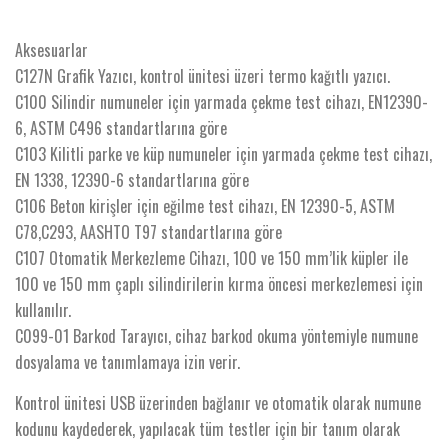
Aksesuarlar
C127N Grafik Yazıcı, kontrol ünitesi üzeri termo kağıtlı yazıcı.
C100 Silindir numuneler için yarmada çekme test cihazı, EN12390-
6, ASTM C496 standartlarına göre
C103 Kilitli parke ve küp numuneler için yarmada çekme test cihazı,
EN 1338, 12390-6 standartlarına göre
C106 Beton kirişler için eğilme test cihazı, EN 12390-5, ASTM
C78,C293, AASHTO T97 standartlarına göre
C107 Otomatik Merkezleme Cihazı, 100 ve 150 mm’lik küpler ile
100 ve 150 mm çaplı silindirilerin kırma öncesi merkezlemesi için
kullanılır.
C099-01 Barkod Tarayıcı, cihaz barkod okuma yöntemiyle numune
dosyalama ve tanımlamaya izin verir.
Kontrol ünitesi USB üzerinden bağlanır ve otomatik olarak numune
kodunu kaydederek, yapılacak tüm testler için bir tanım olarak