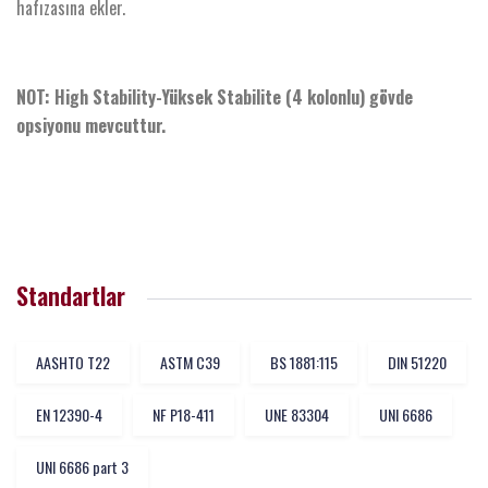
hafızasına ekler.
NOT: High Stability-Yüksek Stabilite (4 kolonlu) gövde
opsiyonu mevcuttur.
Standartlar
AASHTO T22
ASTM C39
BS 1881:115
DIN 51220
EN 12390-4
NF P18-411
UNE 83304
UNI 6686
UNI 6686 part 3