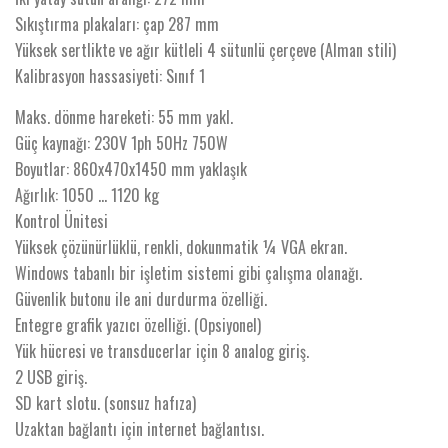
Sıkıştırma plakaları: çap 287 mm
Yüksek sertlikte ve ağır kütleli 4 sütunlü çerçeve (Alman stili)
Kalibrasyon hassasiyeti: Sınıf 1
Maks. dönme hareketi: 55 mm yakl.
Güç kaynağı: 230V 1ph 50Hz 750W
Boyutlar: 860x470x1450 mm yaklaşık
Ağırlık: 1050 ... 1120 kg
Kontrol Ünitesi
Yüksek çözünürlüklü, renkli, dokunmatik ¼ VGA ekran.
Windows tabanlı bir işletim sistemi gibi çalışma olanağı.
Güvenlik butonu ile ani durdurma özelliği.
Entegre grafik yazıcı özelliği. (Opsiyonel)
Yük hücresi ve transducerlar için 8 analog giriş.
2 USB giriş.
SD kart slotu. (sonsuz hafıza)
Uzaktan bağlantı için internet bağlantısı.