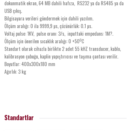
dokunmatik ekran, 64 MB dahili hafıza, RS232 ya da RS485 ya da
USB çıkış.
Bilgisayara verileri göndermek için dahili yazılım.
Ölçüm aralığı: 0 ila 9999,9 µs, çözünürlük: 0.1 µs.
Voltaj pulse: 1KV, pulse oranı: 3/s, inputtaki empedans: 1M?.
0
Ölçüm için önerilen sıcaklık aralığı: 0 +50
C
Standart olarak cihazla birlikte 2 adet 55 kHZ transducer, kablo,
kalibrasyon çubuğu, kaplin yapıştırıcısı ve taşıma çantası verilir.
Boyutlar: 400x300x180 mm
Ağırlık: 3 kg
Standartlar