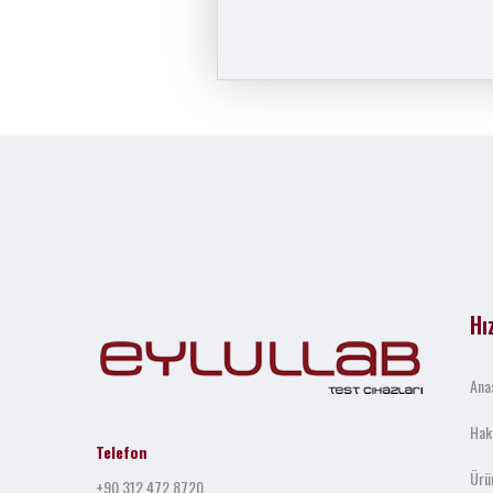
Hı
Ana
Hak
Telefon
Ürü
+90 312 472 8720