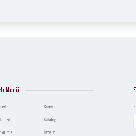
zlı Menü
E
E
sayfa
Kariyer
kımızda
Katalog
nlerimiz
İletişim