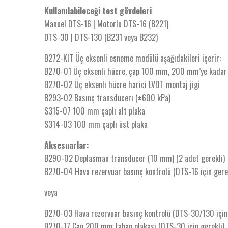
Kullanılabileceği test gövdeleri
Manuel DTS-16 | Motorlu DTS-16 (B221)
DTS-30 | DTS-130 (B231 veya B232)
B272-KIT Üç eksenli esneme modülü aşağıdakileri içerir:
B270-01 Üç eksenli hücre, çap 100 mm, 200 mm’ye kadar 
B270-02 Üç eksenli hücre harici LVDT montaj jigi
B293-02 Basınç transducerı (±600 kPa)
S315-07 100 mm çaplı alt plaka
S314-03 100 mm çaplı üst plaka
Aksesuarlar:
B290-02 Deplasman transducer (10 mm) (2 adet gerekli)
B270-04 Hava rezervuar basınç kontrolü (DTS-16 için gerek
veya
B270-03 Hava rezervuar basınç kontrolü (DTS-30/130 için 
B270-17 Çap 200 mm taban plakası (DTS-30 için gerekli)