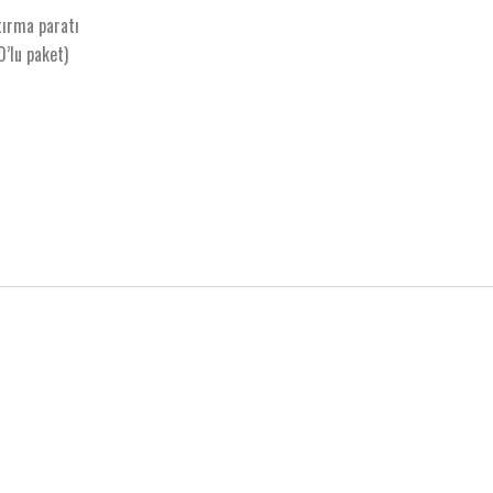
ırma paratı
’lu paket)