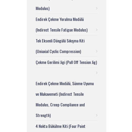
Modulus)
Endirek Çekme Yorulma Modülü
(Indirect Tensile Fatigue Modulus)
Tek Eksenli Döngülü Sıkışma Kiti
(Uniaxial Cyclic Compression)
Çekme Gerilimi Jigi (Pull Off Tension Jig)
Endirek Çekme Modülü, Sünme Uyumu
ve Mukavemeti (Indirect Tensile
Modulus, Creep Compliance and
Strength)
4 Nokta Bükülme Kiti (Four Point