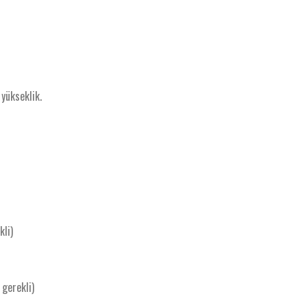
yükseklik.
li)
gerekli)