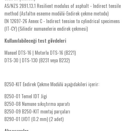
AS/NZS 2891.13.1 Resilient modulus of asphalt - Indirect tensile
method (Asfaltın esneme modülü-Endirek çekme metodu)
EN 12697-26 Annex C - Indirect tension to cylindrical specimens
(IT-CY) (Silindir numunelerin endirek çekmesi)
Kullanılabileceği test gövdeleri
Manuel DTS-16 | Motorlu DTS-16 (B221)
DTS-30 | DTS-130 (B231 veya B232)
B250-KIT Endirek Çekme Modülü aşağıdakileri içerir:
B250-01 Temel IDT Jigi
B250-08 Numune sıkıştırma aparatı
B250-09 B250-KIT montaj parçaları
B290-01 LVDT (0.2 mm) (2 adet)