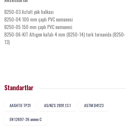
Aksesuarlar
B250-03 Asfalt yük halkası
B250-04 100 mm çaplı PVC numunesi
B250-05 150 mm çaplı PVC numunesi
B250-06-KIT Altıgen kafalı 4 mm (B250-14) tork tornavida (B250-
13)
Standartlar
AASHTO TP31
AS/NZS 2891.13.1
ASTM D4123
EN 12697-26 annex C