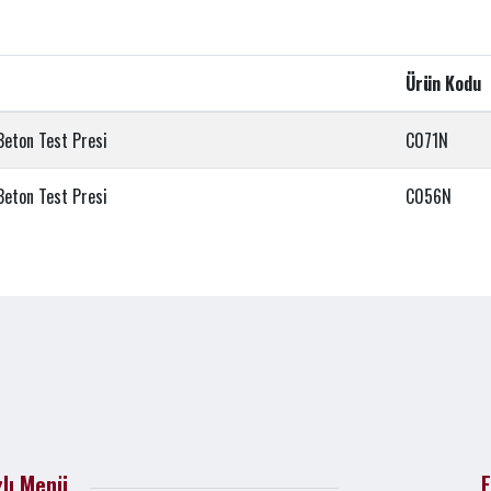
Ürün Kodu
Beton Test Presi
C071N
Beton Test Presi
C056N
zlı Menü
E